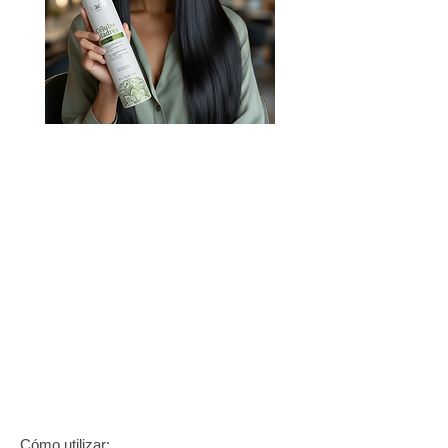
DescubreCélulas Madres
Paso 1:
T
ratamiento reductor Células Madres
1L
Cómo utilizar: