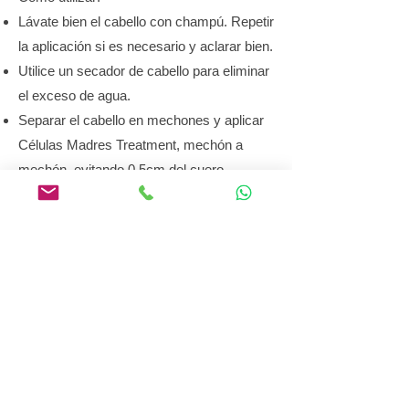
Lávate bien el cabello con champú. Repetir
la aplicación si es necesario y aclarar bien.
Utilice un secador de cabello para eliminar
el exceso de agua.
Separar el cabello en mechones y aplicar
Células Madres Treatment, mechón a
mechón, evitando 0,5cm del cuero
cabelludo.
Dejar actuar el producto durante unos 60
minutos.
Enjuague aproximadamente el 90% del
cabello, eliminando el exceso de producto.
Seca tu cabello con secador y finaliza con
plancha a 450º F, mechón a mechón, de
10 a 12 veces.