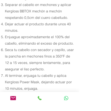
Separar el cabello en mechones y aplicar
Kergloss BBTOX mechón a mechón
respetando 0,5cm del cuero cabelludo.
Dejar actuar el producto durante unos 40
minutos.
Enjuague aproximadamente el 100% del
cabello, eliminando el exceso de producto.
Seca tu cabello con secador y cepillo, usar
la pancha en mechones finos a 350ºF de
12 a 15 veces, siempre lentamente, para
asegurar el liso perfecto.
Al terminar, enjuaga tu cabello y aplica
Kergloss Power Mask, dejando actuar por
10 minutos, enjuaga.
Retire el exceso de agua con una toalla y
aplique Kergloss Protein leave-in.
Termina secando tu cabello para darle al