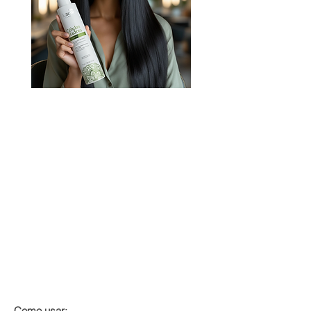
Conheça a linha Células Madres
Passo 1 :
Células Madres Tratamento redutor
ant-frizz
Como usar: