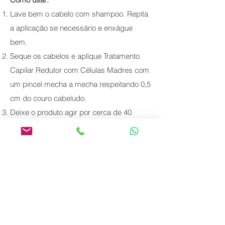
Lave bem o cabelo com shampoo. Repita
a aplicação se necessário e enxágue
bem.
Seque os cabelos e aplique Tratamento
Capilar Redutor com Células Madres com
um pincel mecha a mecha respeitando 0,5
cm do couro cabeludo.
Deixe o produto agir por cerca de 40
minutos. Em seguida enxágue o produto
100%.
Finalize secando os cabelos e pranche os
cabelos em mechas finas de 10 a 12
vezes a 450ºF
Ao finalizar enxágue e use a linha Perfect
Daily.
Seque os cabelos para conferir o