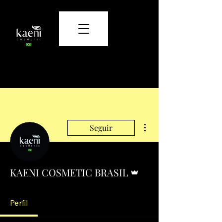
Cuidado e beleza que transformam.
Mais ações
Seguir
Administrador
KAENI COSMETIC BRASIL
Perfil