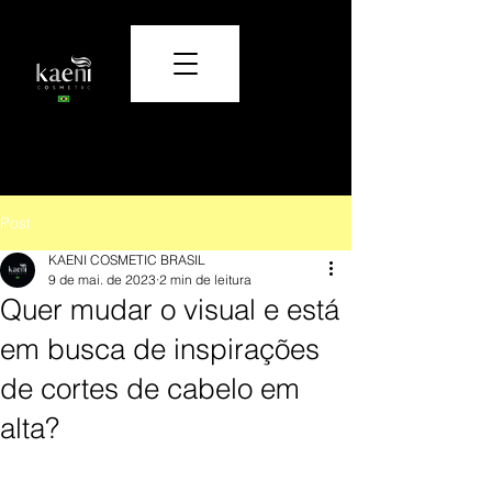
Cuidado e beleza que transformam.
Post
KAENI COSMETIC BRASIL
9 de mai. de 2023
2 min de leitura
Quer mudar o visual e está
em busca de inspirações
de cortes de cabelo em
alta?