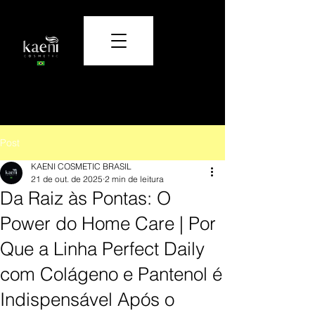
Cuidado e beleza que transformam.
Post
KAENI COSMETIC BRASIL
21 de out. de 2025
2 min de leitura
Da Raiz às Pontas: O
Power do Home Care | Por
Que a Linha Perfect Daily
com Colágeno e Pantenol é
Indispensável Após o